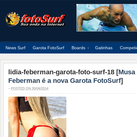
News Surf
Garota FotoSurf
Boards
Gatinhas
Competi
lidia-feberman-garota-foto-surf-18 [
Musa 
Feberman é a nova Garota FotoSurf
]
–
POSTED ON 30/04/2014