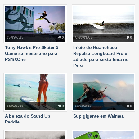
05/05/2015
0
13/02/2015
0
Tony Hawk’s Pro Skater 5 –
Início do Huanchaco
Game sai neste ano para
Repalsa Longboard Pro é
PS4/XOne
adiado para sexta-feira no
Peru
13/01/2015
0
12/01/2015
0
A beleza do Stand Up
Sup gigante em Waimea
Paddle