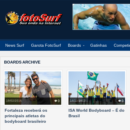
News Surf
Garota FotoSurf
Boards
Gatinhas
Competi
BOARDS ARCHIVE
19/02/2016
0
14/12/2015
0
Fortaleza receberá os
ISA World Bodyboard – É do
principais atletas do
Brasil
bodyboard brasileiro