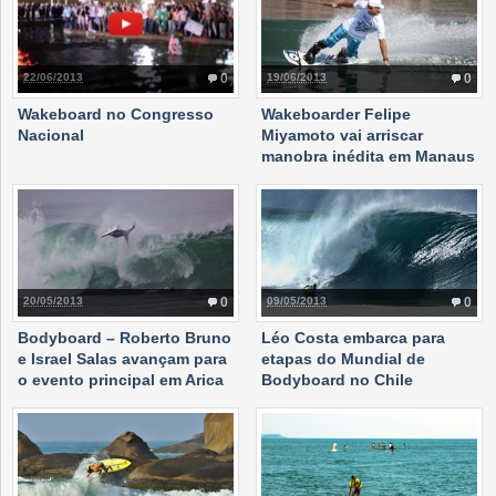
22/06/2013
0
19/06/2013
0
Wakeboard no Congresso
Wakeboarder Felipe
Nacional
Miyamoto vai arriscar
manobra inédita em Manaus
20/05/2013
0
09/05/2013
0
Bodyboard – Roberto Bruno
Léo Costa embarca para
e Israel Salas avançam para
etapas do Mundial de
o evento principal em Arica
Bodyboard no Chile