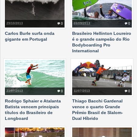
29/10/2013
0
09/09/2013
0
Carlos Burle surfa onda
Brasileiro Hellinton Loureiro
gigante em Portugal
é o grande campeão do Rio
Bodyboarding Pro
International
21/07/2013
0
11/07/2013
0
Rodrigo Sphaier e Atalanta
Thiago Bacchi Gardenal
Batista vencem principais
vence o quarto Grande
títulos do Brasileiro de
Prêmio Brasil de Slalom-
Longboard
Dual Híbrido