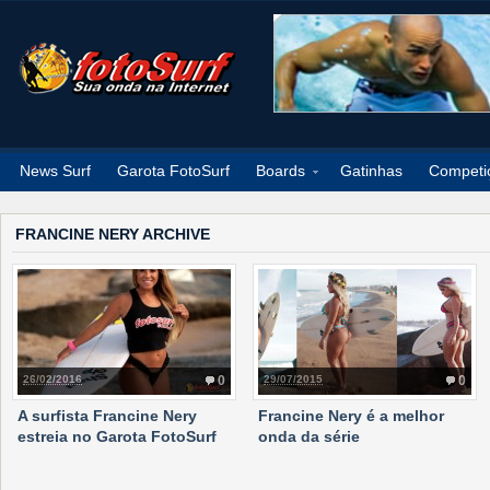
News Surf
Garota FotoSurf
Boards
Gatinhas
Competi
FRANCINE NERY ARCHIVE
26/02/2016
0
29/07/2015
0
A surfista Francine Nery
Francine Nery é a melhor
estreia no Garota FotoSurf
onda da série