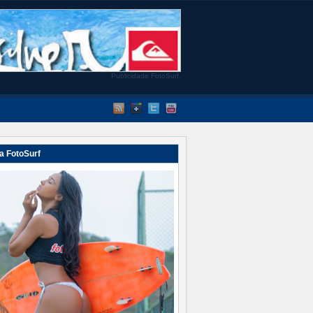
Publicidade FotoSurf.
a FotoSurf