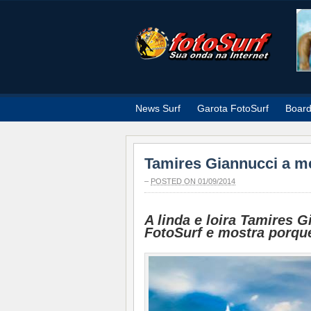
News Surf
Garota FotoSurf
Boar
Tamires Giannucci a me
–
POSTED ON 01/09/2014
A linda e loira Tamires G
FotoSurf e mostra porque