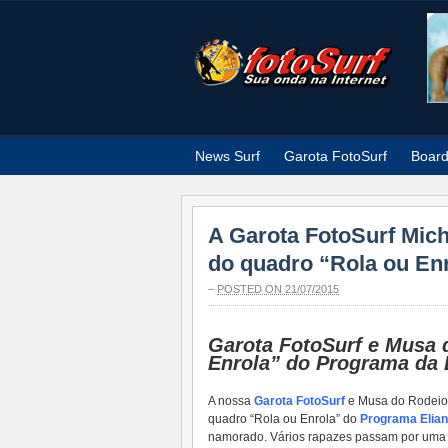
News Surf
Garota FotoSurf
Boar
A Garota FotoSurf Mich
do quadro “Rola ou En
–
POSTED ON 21/07/2015
Garota FotoSurf e Musa 
Enrola” do Programa da 
A nossa
Garota FotoSurf
e Musa do Rodeio 
quadro “Rola ou Enrola” do
Programa Elia
namorado. Vários rapazes passam por uma 