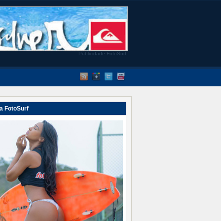
Publicidade FotoSurf.
a FotoSurf