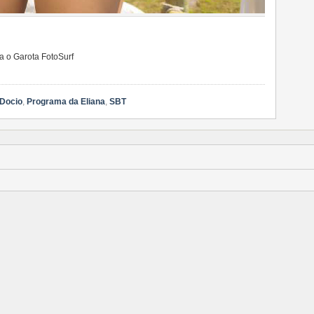
a o Garota FotoSurf
 Docio
,
Programa da Eliana
,
SBT